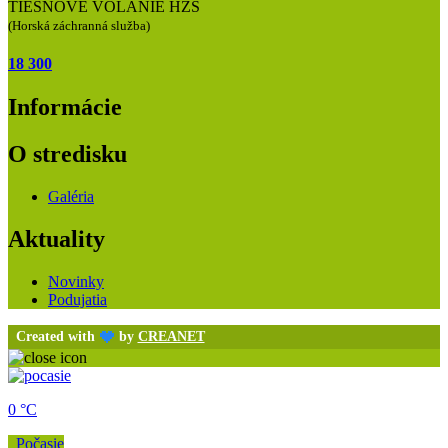
TIESŇOVÉ VOLANIE HZS
(Horská záchranná služba)
18 300
Informácie
O stredisku
Galéria
Aktuality
Novinky
Podujatia
Created with
by
CREANET
0 °C
Počasie