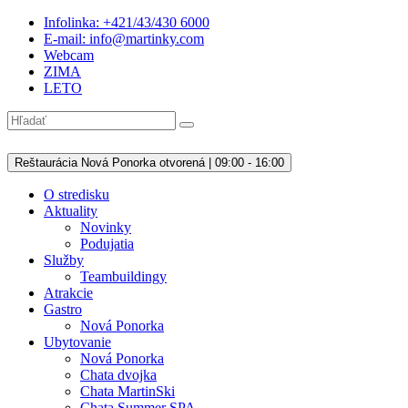
Infolinka: +421/43/430 6000
E-mail: info@martinky.com
Webcam
ZIMA
LETO
Reštaurácia Nová Ponorka otvorená | 09:00 - 16:00
O stredisku
Aktuality
Novinky
Podujatia
Služby
Teambuildingy
Atrakcie
Gastro
Nová Ponorka
Ubytovanie
Nová Ponorka
Chata dvojka
Chata MartinSki
Chata Summer SPA