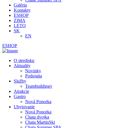
Galéria
Kontakty
ESHOP
ZIMA
LETO
SK
EN
ESHOP
O stredisku
Aktuality
Novinky
Podujatia
Služby
Teambuildingy
Atrakcie
Gastro
Nová Ponorka
Ubytovanie
Nová Ponorka
Chata dvojka
Chata MartinSki
Chata Summer SPA