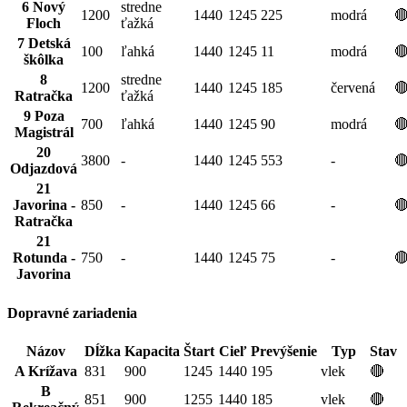
6 Nový
stredne
1200
1440
1245
225
modrá

Floch
ťažká
7 Detská
100
ľahká
1440
1245
11
modrá

škôlka
8
stredne
1200
1440
1245
185
červená

Ratračka
ťažká
9 Poza
700
ľahká
1440
1245
90
modrá

Magistrál
20
3800
-
1440
1245
553
-

Odjazdová
21
Javorina -
850
-
1440
1245
66
-

Ratračka
21
Rotunda -
750
-
1440
1245
75
-

Javorina
Dopravné zariadenia
Názov
Dĺžka
Kapacita
Štart
Cieľ
Prevýšenie
Typ
Stav
A Krížava
831
900
1245
1440
195
vlek
🔴
B
851
900
1255
1440
185
vlek
🔴