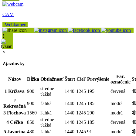
CAM
Webkamera
⟨
×
Zjazdovky
Far.
Názov
Dĺžka
Obtiažnosť
Štart
Cieľ
Prevýšenie
S
označenie
stredne
1 Krížava
900
1440
1245
195
červená

ťažká
2
900
ľahká
1440
1245
185
modrá

Rekreačná
3 Flochova
1560
ľahká
1440
1245
290
modrá

stredne
4 Céčko
850
1440
1245
185
červená

ťažká
5 Javorina
480
ľahká
1440
1245
91
modrá
