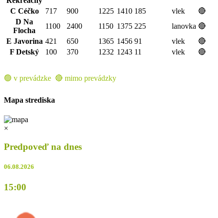
Rekreačný
C Céčko
717
900
1225
1410
185
vlek
🔴
D Na
1100
2400
1150
1375
225
lanovka
🔴
Flocha
E Javorina
421
650
1365
1456
91
vlek
🔴
F Detský
100
370
1232
1243
11
vlek
🔴
🟢 v prevádzke 🔴 mimo prevádzky
Mapa strediska
×
Predpoveď na dnes
06.08.2026
15:00