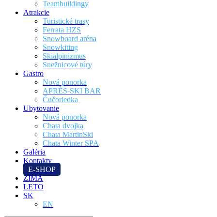
Teambuildingy
Atrakcie
Turistické trasy
Ferrata HZS
Snowboard aréna
Snowkiting
Skialpinizmus
Snežnicové túry
Gastro
Nová ponorka
APRÈS-SKI BAR
Čučoriedka
Ubytovanie
Nová ponorka
Chata dvojka
Chata MartinSki
Chata Winter SPA
Galéria
Kontakty
E-SHOP
ZIMA
LETO
SK
EN