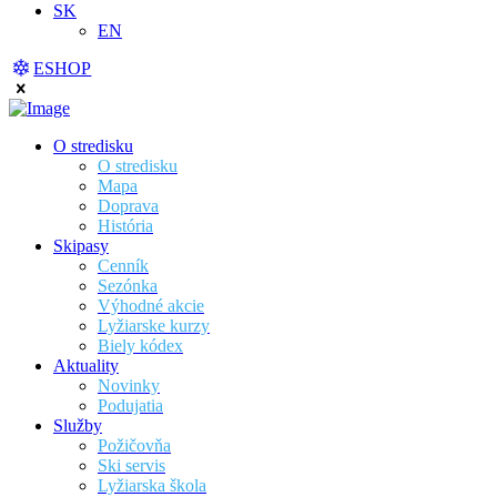
SK
EN
ESHOP
O stredisku
O stredisku
Mapa
Doprava
História
Skipasy
Cenník
Sezónka
Výhodné akcie
Lyžiarske kurzy
Biely kódex
Aktuality
Novinky
Podujatia
Služby
Požičovňa
Ski servis
Lyžiarska škola