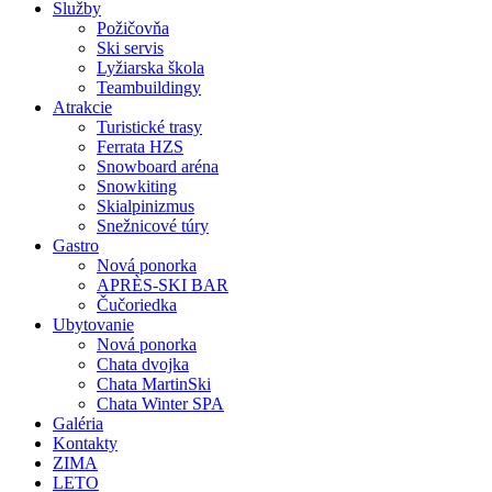
Služby
Požičovňa
Ski servis
Lyžiarska škola
Teambuildingy
Atrakcie
Turistické trasy
Ferrata HZS
Snowboard aréna
Snowkiting
Skialpinizmus
Snežnicové túry
Gastro
Nová ponorka
APRÈS-SKI BAR
Čučoriedka
Ubytovanie
Nová ponorka
Chata dvojka
Chata MartinSki
Chata Winter SPA
Galéria
Kontakty
ZIMA
LETO