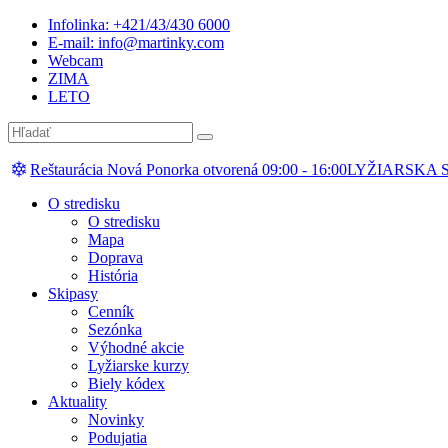
Infolinka: +421/43/430 6000
E-mail: info@martinky.com
Webcam
ZIMA
LETO
Reštaurácia Nová Ponorka otvorená 09:00 - 16:00
LYŽIARSKA
O stredisku
O stredisku
Mapa
Doprava
História
Skipasy
Cenník
Sezónka
Výhodné akcie
Lyžiarske kurzy
Biely kódex
Aktuality
Novinky
Podujatia