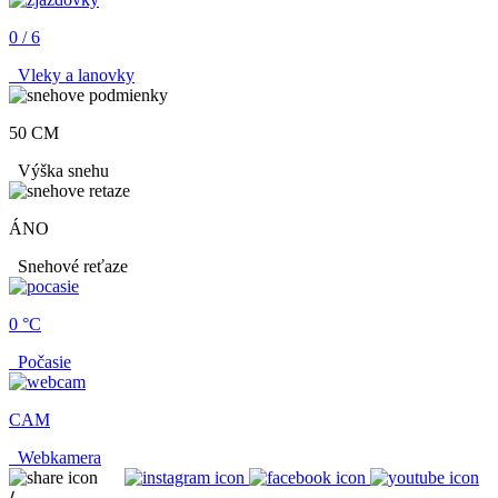
0 / 6
Vleky a lanovky
50 CM
Výška snehu
ÁNO
Snehové reťaze
0 °C
Počasie
CAM
Webkamera