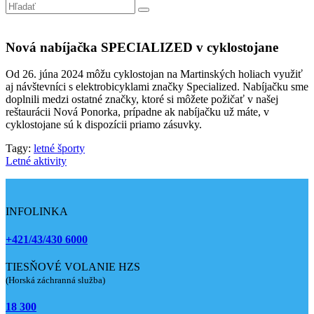
Nová nabíjačka SPECIALIZED v cyklostojane
Od 26. júna 2024 môžu cyklostojan na Martinských holiach využiť
aj návštevníci s elektrobicyklami značky Specialized. Nabíjačku sme
doplnili medzi ostatné značky, ktoré si môžete požičať v našej
reštaurácii Nová Ponorka, prípadne ak nabíjačku už máte, v
cyklostojane sú k dispozícii priamo zásuvky.
Tagy:
letné športy
Letné aktivity
INFOLINKA
+421/43/430 6000
TIESŇOVÉ VOLANIE HZS
(Horská záchranná služba)
18 300