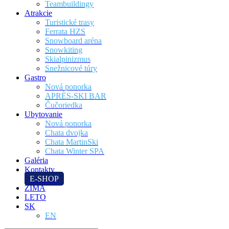
Teambuildingy
Atrakcie
Turistické trasy
Ferrata HZS
Snowboard aréna
Snowkiting
Skialpinizmus
Snežnicové túry
Gastro
Nová ponorka
APRÈS-SKI BAR
Čučoriedka
Ubytovanie
Nová ponorka
Chata dvojka
Chata MartinSki
Chata Winter SPA
Galéria
Kontakty
E-SHOP
ZIMA
LETO
SK
EN