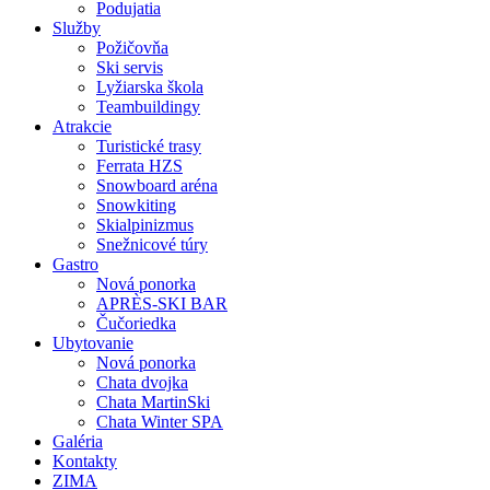
Podujatia
Služby
Požičovňa
Ski servis
Lyžiarska škola
Teambuildingy
Atrakcie
Turistické trasy
Ferrata HZS
Snowboard aréna
Snowkiting
Skialpinizmus
Snežnicové túry
Gastro
Nová ponorka
APRÈS-SKI BAR
Čučoriedka
Ubytovanie
Nová ponorka
Chata dvojka
Chata MartinSki
Chata Winter SPA
Galéria
Kontakty
ZIMA