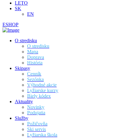
LETO
SK
EN
ESHOP
O stredisku
O stredisku
Mapa
Doprava
História
Skipasy
Cenník
Sezónka
Výhodné akcie
Lyžiarske kurzy
Biely kódex
Aktuality
Novinky
Podujatia
Služby
Požičovňa
Ski servis
Lyžiarska škola