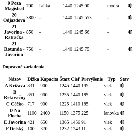
9 Poza
700
ľahká
1440
1245
90
modrá

Magistrál
20
3800
-
1440
1245
553
-

Odjazdová
21
Javorina -
850
-
1440
1245
66
-

Ratračka
21
Rotunda -
750
-
1440
1245
75
-

Javorina
Dopravné zariadenia
Názov
Dĺžka
Kapacita
Štart
Cieľ
Prevýšenie
Typ
Stav
A Krížava
831
900
1245
1440
195
vlek
🔴
B
851
900
1255
1440
185
vlek
🔴
Rekreačný
C Céčko
717
900
1225
1410
185
vlek
🔴
D Na
1100
2400
1150
1375
225
lanovka
🔴
Flocha
E Javorina
421
650
1365
1456
91
vlek
🔴
F Detský
100
370
1232
1243
11
vlek
🔴