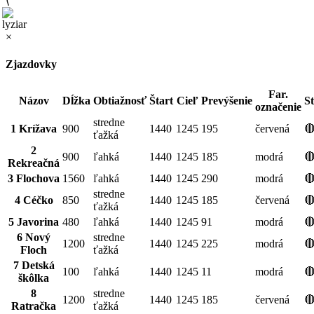
⟨
×
Zjazdovky
Far.
Názov
Dĺžka
Obtiažnosť
Štart
Cieľ
Prevýšenie
S
označenie
stredne
1 Krížava
900
1440
1245
195
červená

ťažká
2
900
ľahká
1440
1245
185
modrá

Rekreačná
3 Flochova
1560
ľahká
1440
1245
290
modrá

stredne
4 Céčko
850
1440
1245
185
červená

ťažká
5 Javorina
480
ľahká
1440
1245
91
modrá

6 Nový
stredne
1200
1440
1245
225
modrá

Floch
ťažká
7 Detská
100
ľahká
1440
1245
11
modrá

škôlka
8
stredne
1200
1440
1245
185
červená

Ratračka
ťažká