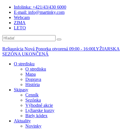
Infolinka: +421/43/430 6000
E-mail: info@martinky.com
Webcam
ZIMA
LETO
Reštaurácia Nová Ponorka otvorená 09:00 - 16:00
LYŽIARSKA
SEZÓNA UKONČENÁ
O stredisku
O stredisku
Mapa
Doprava
História
Skipasy
Cenník
Sezónka
Výhodné akcie
Lyžiarske kurzy
Biely kódex
Aktuality
Novinky