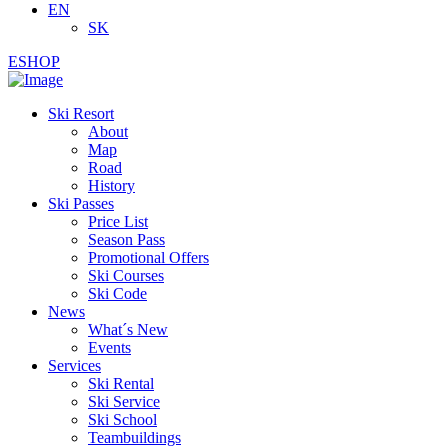
EN
SK
ESHOP
Ski Resort
About
Map
Road
History
Ski Passes
Price List
Season Pass
Promotional Offers
Ski Courses
Ski Code
News
What´s New
Events
Services
Ski Rental
Ski Service
Ski School
Teambuildings