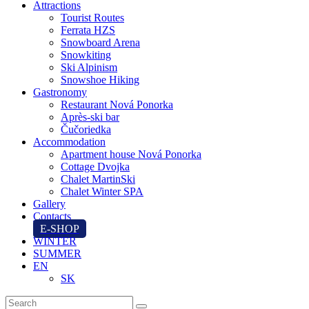
Attractions
Tourist Routes
Ferrata HZS
Snowboard Arena
Snowkiting
Ski Alpinism
Snowshoe Hiking
Gastronomy
Restaurant Nová Ponorka
Après-ski bar
Čučoriedka
Accommodation
Apartment house Nová Ponorka
Cottage Dvojka
Chalet MartinSki
Chalet Winter SPA
Gallery
Contacts
E-SHOP
WINTER
SUMMER
EN
SK