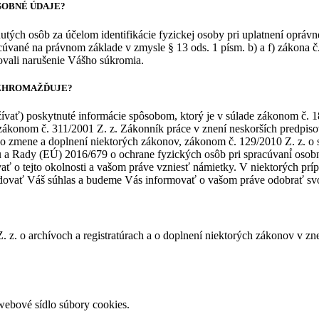
SOBNÉ ÚDAJE?
ých osôb za účelom identifikácie fyzickej osoby pri uplatnení opráv
ané na právnom základe v zmysle § 13 ods. 1 písm. b) a f) zákona č. 
ovali narušenie Vášho súkromia.
 ZHROMAŽĎUJE?
ať) poskytnuté informácie spôsobom, ktorý je v súlade zákonom č. 1
konom č. 311/2001 Z. z. Zákonník práce v znení neskorších predpiso
 a o zmene a doplnení niektorých zákonov, zákonom č. 129/2010 Z. z. o
 a Rady (EÚ) 2016/679 o ochrane fyzických osôb pri spracúvaní́ os
ť o tejto okolnosti a vašom práve vzniesť námietky. V niektorých prí
dovať Váš súhlas a budeme Vás informovať o vašom práve odobrať svo
 z. o archívoch a registratúrach a o doplnení niektorých zákonov v z
ebové sídlo súbory cookies.