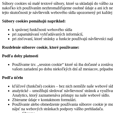
Súbory cookies sú malé textové súbory, ktoré sa ukladajú do vášho 
nakoľko ich používaním nezhromažďujeme osobné údaje a ani ich nep
tejto skutočnosti je návštevník webového sídla upozornený pri každej
Súbory cookies pomáhajú napríklad:
k správnej funkčnosti webového sídla
pri zapamätávaní vyhľadávaných informácií,
pri zisťovaní, ktoré stránky a funkcie používajú návštevníci najč
Rozdelenie súborov cookie, ktoré používame:
Podľa doby platnosti
Používame tzv. „session cookie“ ktoré sú iba dočasné a zostávaj
vašom zariadení po dobu niekoľkých dní až mesiacov, prípadne 
Podľa účelu
kľúčové (funkčné) cookies – bez nich nemôže naše webové sí
analytické – umožňujú sledovať návštevnosť stránok a využíva
Analytics, ktorý zaznamenáva prístupy na naše webové sídlo.
Zbierame údaje v kontaktnom formulári.
Používanie alebo obmedzenie používania súborov cookie je mož
nájsť na webových stránkach podpory vášho prehliadača.