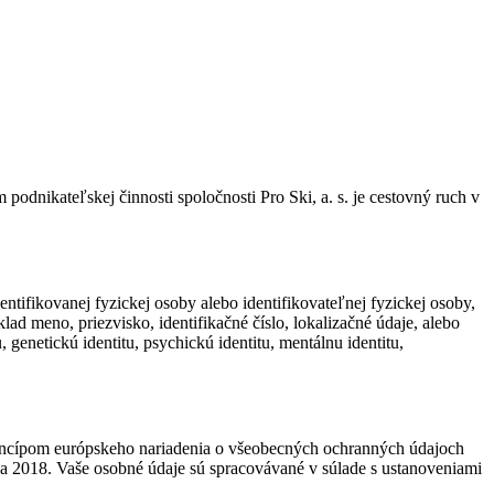
odnikateľskej činnosti spoločnosti Pro Ski, a. s. je cestovný ruch v
tifikovanej fyzickej osoby alebo identifikovateľnej fyzickej osoby,
ad meno, priezvisko, identifikačné číslo, lokalizačné údaje, alebo
u, genetickú identitu, psychickú identitu, mentálnu identitu,
rincípom európskeho nariadenia o všeobecných ochranných údajoch
a 2018. Vaše osobné údaje sú spracovávané v súlade s ustanoveniami