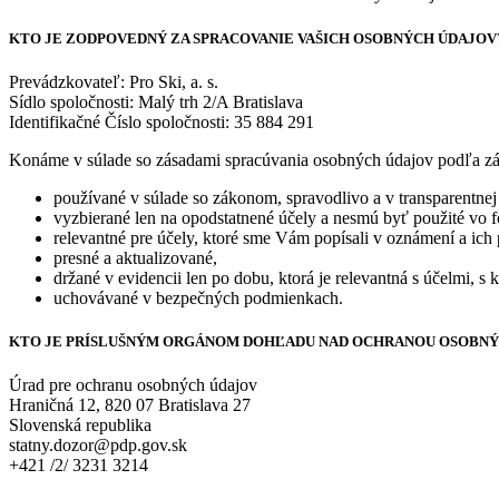
KTO JE ZODPOVEDNÝ ZA SPRACOVANIE VAŠICH OSOBNÝCH ÚDAJOV
Prevádzkovateľ: Pro Ski, a. s.
Sídlo spoločnosti: Malý trh 2/A Bratislava
Identifikačné Číslo spoločnosti: 35 884 291
Konáme v súlade so zásadami spracúvania osobných údajov podľa zák
používané v súlade so zákonom, spravodlivo a v transparentne
vyzbierané len na opodstatnené účely a nesmú byť použité vo f
relevantné pre účely, ktoré sme Vám popísali v oznámení a ich p
presné a aktualizované,
držané v evidencii len po dobu, ktorá je relevantná s účelmi, s
uchovávané v bezpečných podmienkach.
KTO JE PRÍSLUŠNÝM ORGÁNOM DOHĽADU NAD OCHRANOU OSOBNÝ
Úrad pre ochranu osobných údajov
Hraničná 12, 820 07 Bratislava 27
Slovenská republika
statny.dozor@pdp.gov.sk
+421 /2/ 3231 3214