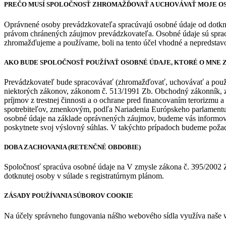
PREČO MUSÍ SPOLOČNOSŤ ZHROMAŽĎOVAŤ A UCHOVÁVAŤ MOJE O
Oprávnené osoby prevádzkovateľa spracúvajú osobné údaje od dotknut
právom chránených záujmov prevádzkovateľa. Osobné údaje sú spracúv
zhromažďujeme a používame, boli na tento účel vhodné a nepredstav
AKO BUDE SPOLOČNOSŤ POUŽÍVAŤ OSOBNÉ ÚDAJE, KTORÉ O MNE
Prevádzkovateľ bude spracovávať (zhromažďovať, uchovávať a použív
niektorých zákonov, zákonom č. 513/1991 Zb. Obchodný zákonník, zá
príjmov z trestnej činnosti a o ochrane pred financovaním terorizmu
spotrebiteľov, zmenkovým, podľa Nariadenia Európskeho parlamentu
osobné údaje na základe oprávnených záujmov, budeme vás informova
poskytnete svoj výslovný súhlas. V takýchto prípadoch budeme poža
DOBA ZACHOVANIA (RETENČNÉ OBDOBIE)
Spoločnosť spracúva osobné údaje na V zmysle zákona č. 395/2002 Z.
dotknutej osoby v súlade s registratúrnym plánom.
ZÁSADY POUŽÍVANIA SÚBOROV COOKIE
Na účely správneho fungovania nášho webového sídla využíva naše w