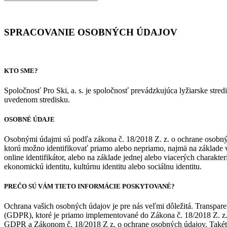
SPRACOVANIE OSOBNÝCH ÚDAJOV
KTO SME?
Spoločnosť Pro Ski, a. s. je spoločnosť prevádzkujúca lyžiarske stre
uvedenom stredisku.
OSOBNÉ ÚDAJE
Osobnými údajmi sú podľa zákona č. 18/2018 Z. z. o ochrane osobných
ktorú možno identifikovať priamo alebo nepriamo, najmä na základe vše
online identifikátor, alebo na základe jednej alebo viacerých charakteri
ekonomickú identitu, kultúrnu identitu alebo sociálnu identitu.
PREČO SÚ VÁM TIETO INFORMÁCIE POSKYTOVANÉ?
Ochrana vašich osobných údajov je pre nás veľmi dôležitá. Transpa
(GDPR), ktoré je priamo implementované do Zákona č. 18/2018 Z. z.
GDPR a Zákonom č. 18/2018 Z z. o ochrane osobných údajov. Takéto