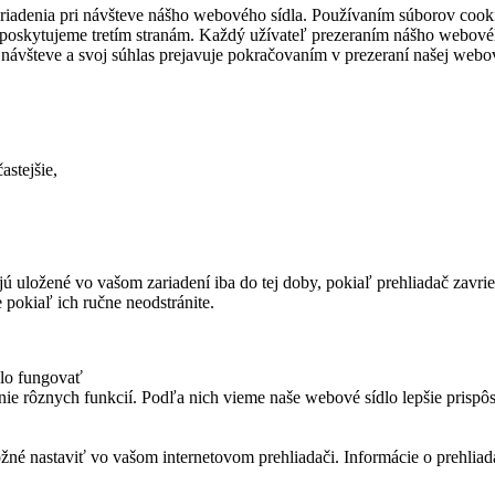
zariadenia pri návšteve nášho webového sídla. Používaním súborov coo
oskytujeme tretím stranám. Každý užívateľ prezeraním nášho webového 
 návšteve a svoj súhlas prejavuje pokračovaním v prezeraní našej webov
astejšie,
ú uložené vo vašom zariadení iba do tej doby, pokiaľ prehliadač zavriet
pokiaľ ich ručne neodstránite.
dlo fungovať
nie rôznych funkcií. Podľa nich vieme naše webové sídlo lepšie prisp
né nastaviť vo vašom internetovom prehliadači. Informácie o prehliad