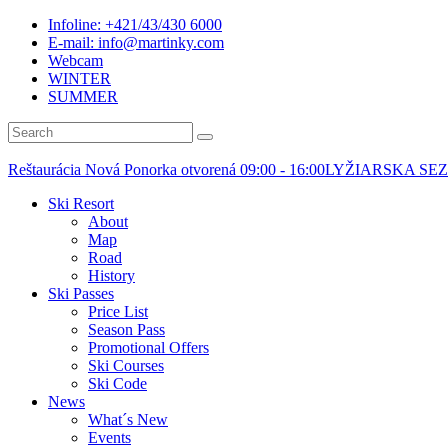
Infoline: +421/43/430 6000
E-mail: info@martinky.com
Webcam
WINTER
SUMMER
Reštaurácia Nová Ponorka otvorená 09:00 - 16:00
LYŽIARSKA SE
Ski Resort
About
Map
Road
History
Ski Passes
Price List
Season Pass
Promotional Offers
Ski Courses
Ski Code
News
What´s New
Events