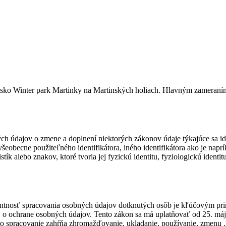
disko Winter park Martinky na Martinských holiach. Hlavným zameraním p
 údajov o zmene a doplnení niektorých zákonov údaje týkajúce sa iden
obecne použiteľného identifikátora, iného identifikátora ako je napríkl
stík alebo znakov, ktoré tvoria jej fyzickú identitu, fyziologickú identit
rentnosť spracovania osobných údajov dotknutých osôb je kľúčovým p
 o ochrane osobných údajov. Tento zákon sa má uplatňovať od 25. máj
 spracovanie zahŕňa zhromažďovanie, ukladanie, používanie, zmenu .