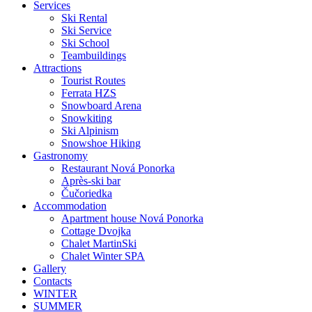
Services
Ski Rental
Ski Service
Ski School
Teambuildings
Attractions
Tourist Routes
Ferrata HZS
Snowboard Arena
Snowkiting
Ski Alpinism
Snowshoe Hiking
Gastronomy
Restaurant Nová Ponorka
Après-ski bar
Čučoriedka
Accommodation
Apartment house Nová Ponorka
Cottage Dvojka
Chalet MartinSki
Chalet Winter SPA
Gallery
Contacts
WINTER
SUMMER