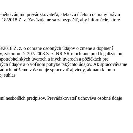
neného záujmu prevádzkovateľa, alebo za účelom ochrany práv a
18/2018 Z. z. Zaväzujeme sa zabezpečiť, aby informácie, ktoré
8/2018 Z. z. o ochrane osobných údajov o zmene a doplnení
v, zákonom č. 297/2008 Z. z. NR SR o ochrane pred legalizáciou
 spotrebiteľských úveroch a iných úveroch a pôžičkách pre
obných údajov a o voľnom pohybe takýchto údajov. Ak spracovávame
padoch môžeme vaše údaje spracovať aj vtedy, ak nám k tomu
j súhlas.
není neskorších predpisov. Prevádzkovateľ uchováva osobné údaje